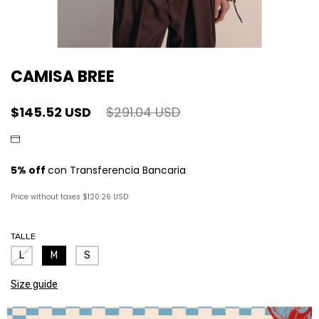
CAMISA BREE
$145.52 USD
$291.04 USD
Price without taxes
$120.26 USD
TALLE
L
M
S
Size guide