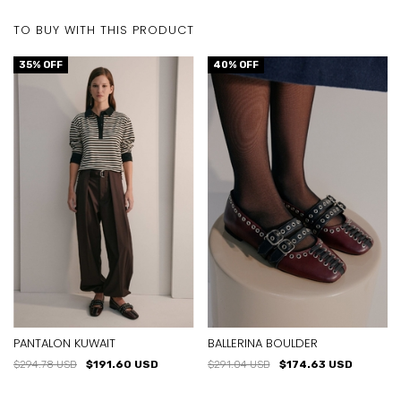
TO BUY WITH THIS PRODUCT
35
% OFF
40
% OFF
PANTALON KUWAIT
BALLERINA BOULDER
$294.78 USD
$191.60 USD
$291.04 USD
$174.63 USD