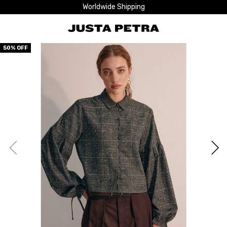
Worldwide Shipping
50
% OFF