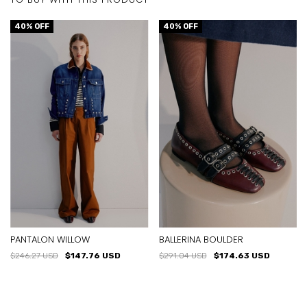
40
% OFF
40
% OFF
PANTALON WILLOW
BALLERINA BOULDER
$246.27 USD
$147.76 USD
$291.04 USD
$174.63 USD