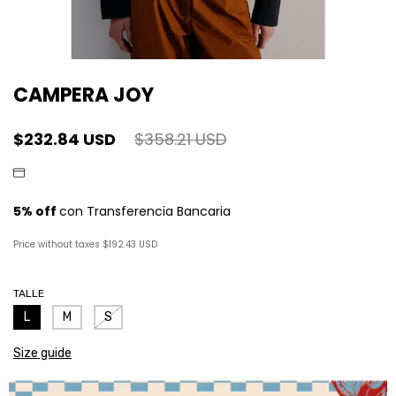
CAMPERA JOY
$232.84 USD
$358.21 USD
Price without taxes
$192.43 USD
TALLE
L
M
S
Size guide