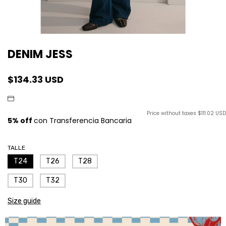
DENIM JESS
$134.33 USD
Price without taxes
$111.02 USD
TALLE
T24
T26
T28
T30
T32
Size guide