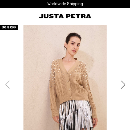
Worldwide Shipping
30
% OFF