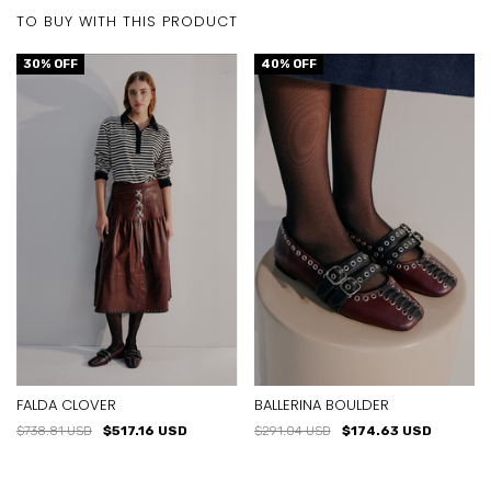
TO BUY WITH THIS PRODUCT
30
% OFF
40
% OFF
FALDA CLOVER
BALLERINA BOULDER
$738.81 USD
$517.16 USD
$291.04 USD
$174.63 USD