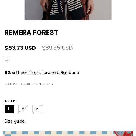
REMERA FOREST
$53.73 USD
$89.55 USD
Price without taxes
$44.40 USD
TALLE
L
M
S
Size guide