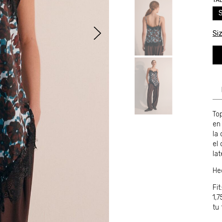
TA
Si
To
en
la
el
lat
He
Fi
1,7
tu 