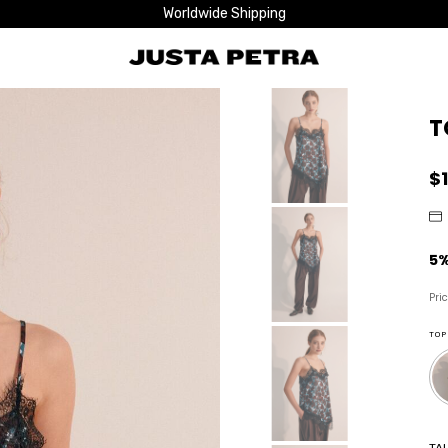
Worldwide Shipping
T
$
Pri
TOP