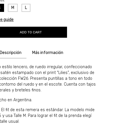
LLE
S
M
L
ze guide
Descripción
Más información
p estilo lencero, de ruedo irregular, confeccionado
 satén estampado con el print “Lilies”, exclusivo de
 colección FW26. Presenta puntillas a tono en todo
 contorno del ruedo y en el escote. Cuenta con tajos
erales y breteles finos.
cho en Argentina.
t: El fit de esta remera es estándar. La modelo mide
5 y usa Talle M. Para lograr el fit de la prenda elegí
talle usual.