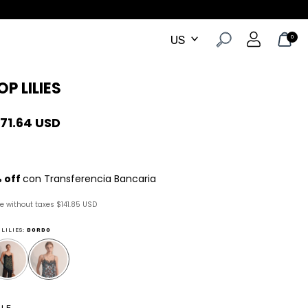
0
OP LILIES
171.64 USD
ce without taxes
$141.85 USD
 LILIES:
BORDO