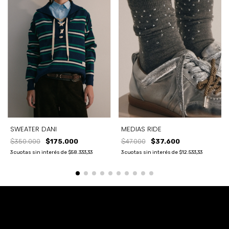
SWEATER DANI
MEDIAS RIDE
$350.000
$175.000
$47.000
$37.600
3
cuotas sin interés de
$58.333,33
3
cuotas sin interés de
$12.533,33