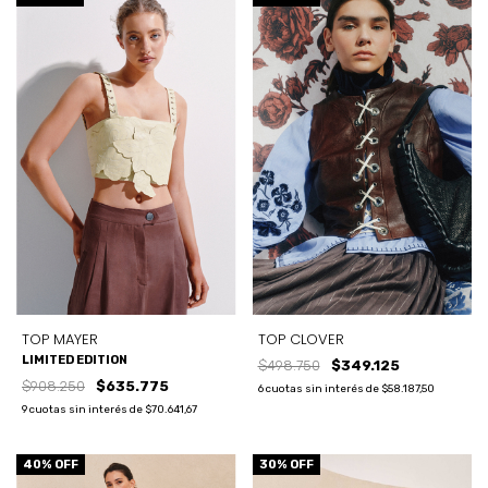
TOP MAYER
TOP CLOVER
LIMITED EDITION
$498.750
$349.125
$908.250
$635.775
6
cuotas sin interés de
$58.187,50
9
cuotas sin interés de
$70.641,67
40
% OFF
30
% OFF