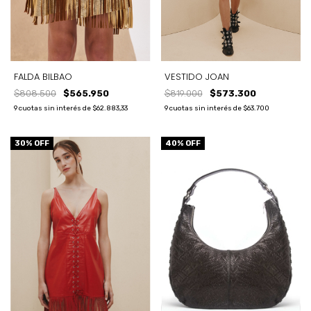
FALDA BILBAO
VESTIDO JOAN
$808.500
$565.950
$819.000
$573.300
9
cuotas sin interés de
$62.883,33
9
cuotas sin interés de
$63.700
30
% OFF
40
% OFF