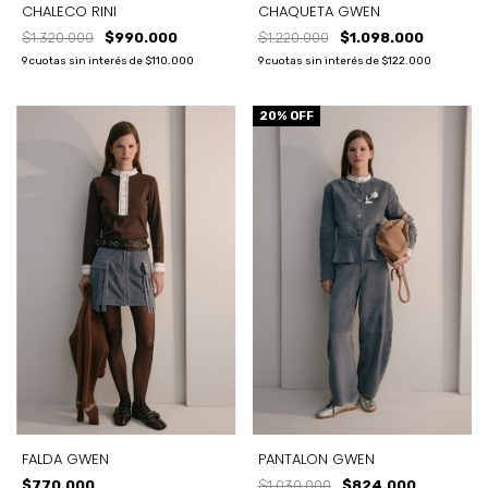
CHALECO RINI
CHAQUETA GWEN
$1.320.000
$990.000
$1.220.000
$1.098.000
9
cuotas sin interés de
$110.000
9
cuotas sin interés de
$122.000
20
% OFF
FALDA GWEN
PANTALON GWEN
$770.000
$1.030.000
$824.000