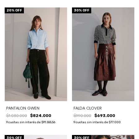
20
% OFF
30
% OFF
PANTALON GWEN
FALDA CLOVER
$1.030.000
$824.000
$990.000
$693.000
9
cuotas sin interés de
$91.555,56
9
cuotas sin interés de
$77.000
30
% OFF
30
% OFF