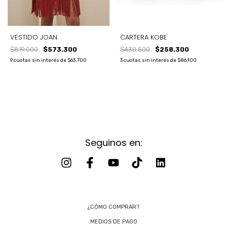
VESTIDO JOAN
CARTERA KOBE
$819.000
$573.300
$430.500
$258.300
9
cuotas sin interés de
$63.700
3
cuotas sin interés de
$86.100
Seguinos en:
¿CÓMO COMPRAR?
MEDIOS DE PAGO