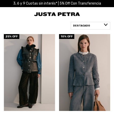
3, 6 y 9 Cuotas sin interés* | 5% Off Con Transferencia
25
% OFF
10
% OFF