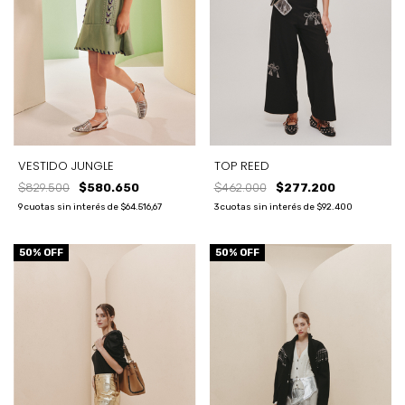
VESTIDO JUNGLE
TOP REED
$829.500
$580.650
$462.000
$277.200
9
cuotas sin interés de
$64.516,67
3
cuotas sin interés de
$92.400
50
% OFF
50
% OFF