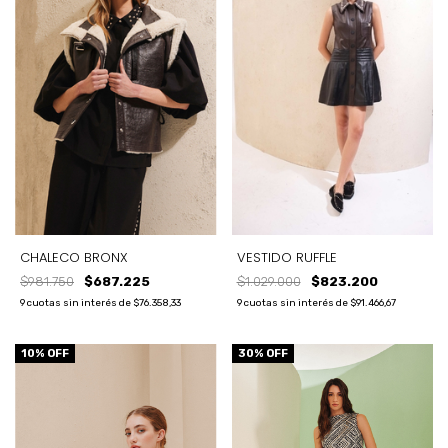
CHALECO BRONX
VESTIDO RUFFLE
$981.750
$687.225
$1.029.000
$823.200
9
cuotas sin interés de
$76.358,33
9
cuotas sin interés de
$91.466,67
10
% OFF
30
% OFF