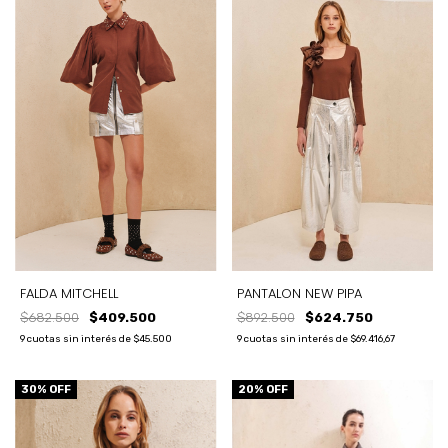
FALDA MITCHELL
PANTALON NEW PIPA
$682.500
$409.500
$892.500
$624.750
9
cuotas sin interés de
$45.500
9
cuotas sin interés de
$69.416,67
30
% OFF
20
% OFF