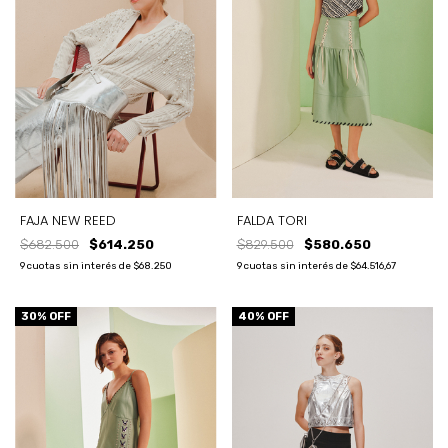
FAJA NEW REED
FALDA TORI
$682.500
$614.250
$829.500
$580.650
9
cuotas sin interés de
$68.250
9
cuotas sin interés de
$64.516,67
30
% OFF
40
% OFF