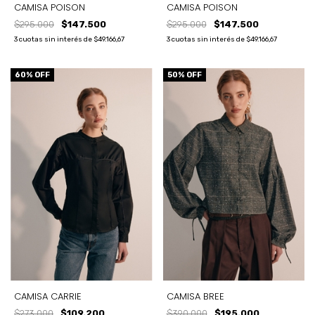
CAMISA POISON
CAMISA POISON
$295.000
$147.500
$295.000
$147.500
3
cuotas sin interés de
$49.166,67
3
cuotas sin interés de
$49.166,67
60
% OFF
50
% OFF
CAMISA CARRIE
CAMISA BREE
$273.000
$109.200
$390.000
$195.000