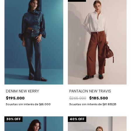
PANTALON NEW TRAVIS
DENIM NEW KERRY
$265.000
$185.500
$195.000
3
cuotas sin interés de
$61.833,33
3
cuotas sin interés de
$65.000
30
% OFF
40
% OFF