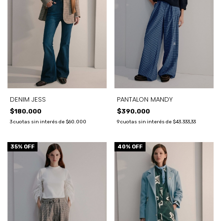
DENIM JESS
PANTALON MANDY
$180.000
$390.000
3
cuotas sin interés de
$60.000
9
cuotas sin interés de
$43.333,33
35
% OFF
40
% OFF