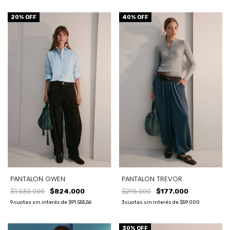
20
% OFF
40
% OFF
PANTALON GWEN
PANTALON TREVOR
$1.030.000
$824.000
$295.000
$177.000
9
cuotas sin interés de
$91.555,56
3
cuotas sin interés de
$59.000
30
% OFF