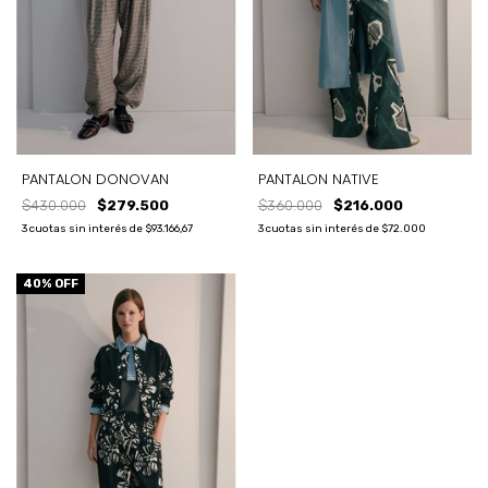
PANTALON NATIVE
PANTALON DONOVAN
$360.000
$216.000
$430.000
$279.500
3
cuotas sin interés de
$72.000
3
cuotas sin interés de
$93.166,67
40
% OFF