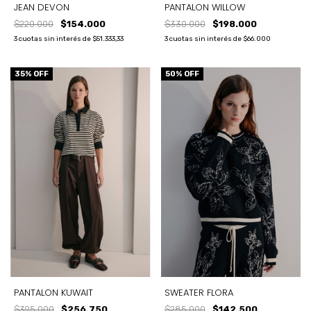
JEAN DEVON
PANTALON WILLOW
$220.000
$154.000
$330.000
$198.000
3
cuotas sin interés de
$51.333,33
3
cuotas sin interés de
$66.000
35
% OFF
50
% OFF
PANTALON KUWAIT
SWEATER FLORA
$395.000
$256.750
$285.000
$142.500