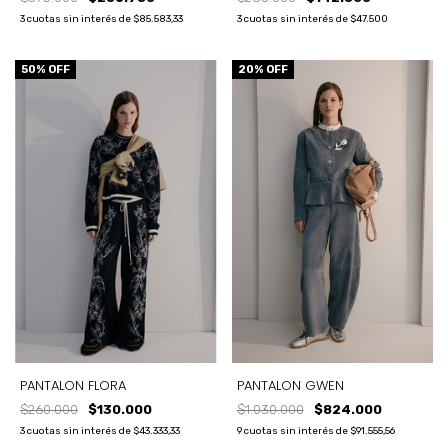
3
cuotas sin interés de
$85.583,33
3
cuotas sin interés de
$47.500
50
% OFF
20
% OFF
PANTALON FLORA
PANTALON GWEN
$260.000
$130.000
$1.030.000
$824.000
3
cuotas sin interés de
$43.333,33
9
cuotas sin interés de
$91.555,56