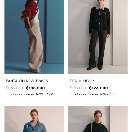
PANTALON NEW TRAVIS
DENIM MOLLY
$265.000
$185.500
$210.000
$126.000
3
cuotas sin interés de
$61.833,33
3
cuotas sin interés de
$42.000