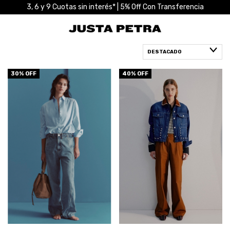
3, 6 y 9 Cuotas sin interés* | 5% Off Con Transferencia
30
% OFF
40
% OFF