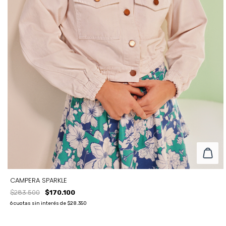
CAMPERA SPARKLE
$283.500
$170.100
6
cuotas sin interés de
$28.350