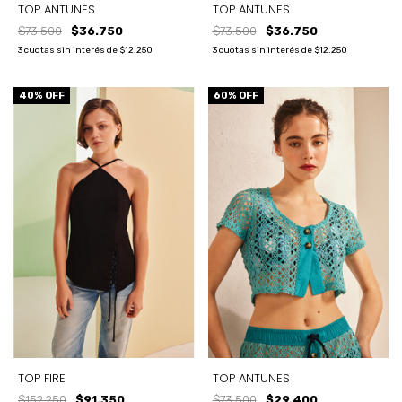
TOP ANTUNES
TOP ANTUNES
$73.500
$36.750
$73.500
$36.750
3
cuotas sin interés de
$12.250
3
cuotas sin interés de
$12.250
40
% OFF
60
% OFF
TOP ANTUNES
TOP FIRE
$73.500
$29.400
$152.250
$91.350