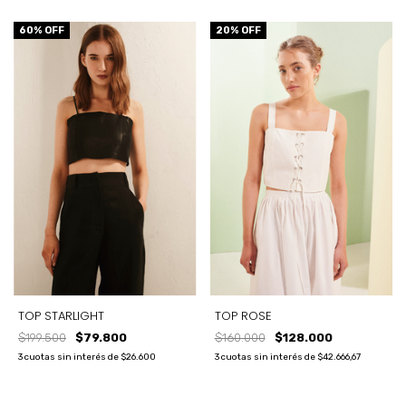
60
% OFF
20
% OFF
TOP STARLIGHT
TOP ROSE
$199.500
$79.800
$160.000
$128.000
3
cuotas sin interés de
$26.600
3
cuotas sin interés de
$42.666,67