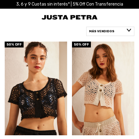
3, 6 y 9 Cuotas sin interés* | 5% Off Con Transferencia
50
% OFF
50
% OFF