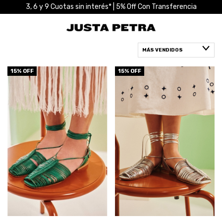
3, 6 y 9 Cuotas sin interés* | 5% Off Con Transferencia
15
% OFF
15
% OFF