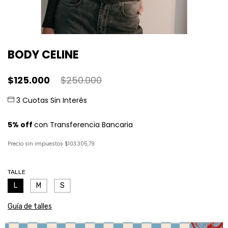
BODY CELINE
$125.000
$250.000
Precio sin impuestos
$103.305,79
TALLE
L
M
S
Guía de talles