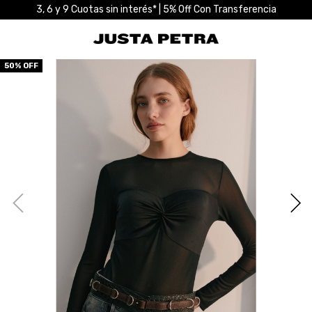
3, 6 y 9 Cuotas sin interés* | 5% Off Con Transferencia
50
% OFF