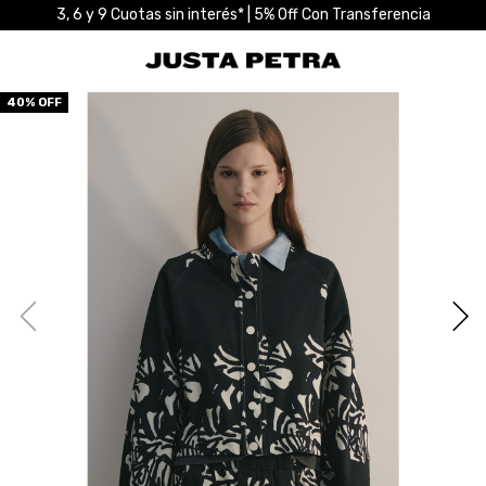
3, 6 y 9 Cuotas sin interés* | 5% Off Con Transferencia
40
% OFF