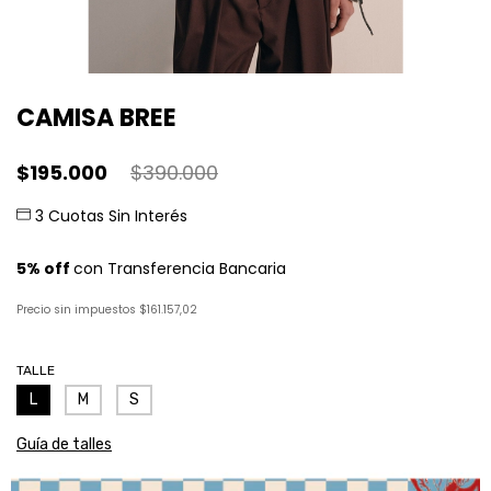
CAMISA BREE
$195.000
$390.000
Precio sin impuestos
$161.157,02
TALLE
L
M
S
Guía de talles