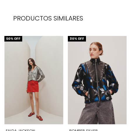
PRODUCTOS SIMILARES
50
% OFF
30
% OFF
BOMBER SILVER
FALDA JACKSON