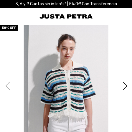
3, 6 y 9 Cuotas sin interés* | 5% Off Con Transferencia
50
% OFF