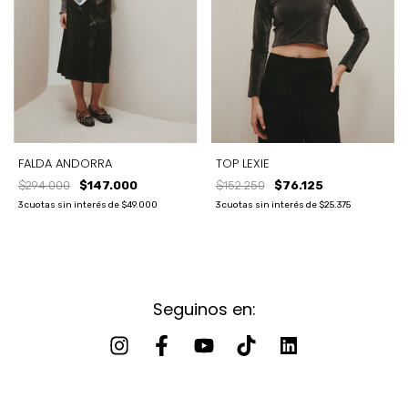
FALDA ANDORRA
TOP LEXIE
$294.000
$147.000
$152.250
$76.125
3
cuotas sin interés de
$49.000
3
cuotas sin interés de
$25.375
Seguinos en: