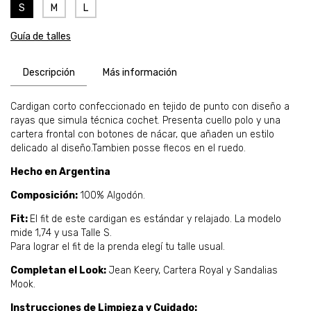
S
M
L
Guía de talles
Descripción
Más información
Cardigan corto confeccionado en tejido de punto con diseño a
rayas que simula técnica cochet. Presenta cuello polo y una
cartera frontal con botones de nácar, que añaden un estilo
delicado al diseño.Tambien posse flecos en el ruedo.
Hecho en Argentina
Composición:
100% Algodón.
Fit:
El fit de este cardigan es estándar y relajado. La modelo
mide 1,74 y usa Talle S.
Para lograr el fit de la prenda elegí tu talle usual.
Completan el Look:
Jean Keery, Cartera Royal y Sandalias
Mook.
Instrucciones de Limpieza y Cuidado: