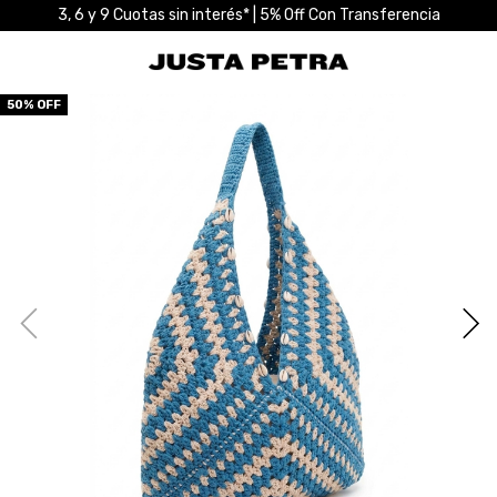
3, 6 y 9 Cuotas sin interés* | 5% Off Con Transferencia
50
% OFF