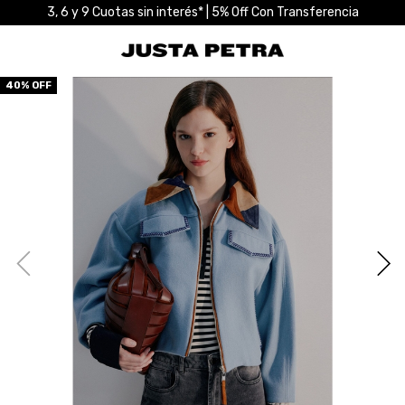
3, 6 y 9 Cuotas sin interés* | 5% Off Con Transferencia
40
% OFF