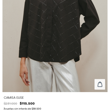
CAMISA ELISE
$231.000
$115.500
3
cuotas sin interés de
$38.500