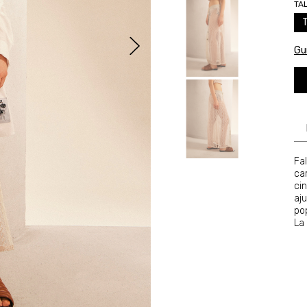
TA
Guí
Fa
ca
ci
aj
po
La 