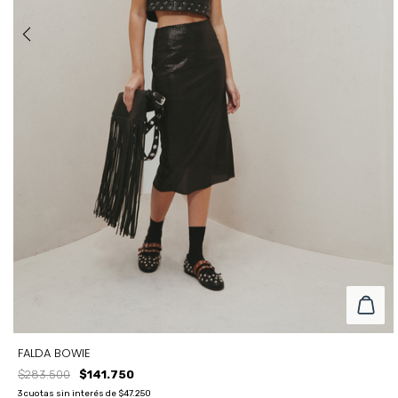
FALDA BOWIE
$283.500
$141.750
3
cuotas sin interés de
$47.250