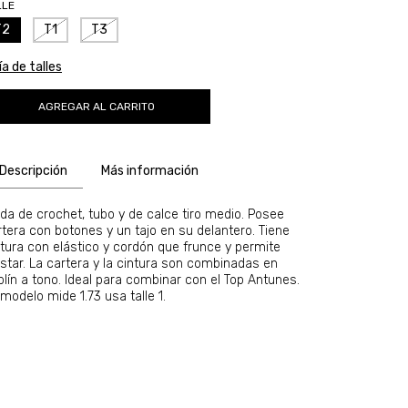
LLE
T2
T1
T3
a de talles
Descripción
Más información
lda de crochet, tubo y de calce tiro medio. Posee
rtera con botones y un tajo en su delantero. Tiene
ntura con elástico y cordón que frunce y permite
ustar. La cartera y la cintura son combinadas en
plín a tono. Ideal para combinar con el Top Antunes.
modelo mide 1.73 usa talle 1.