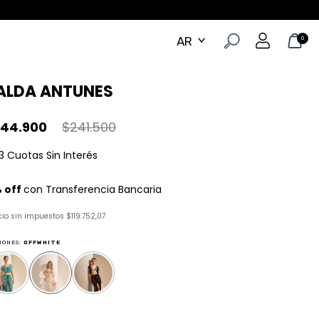
0
ALDA ANTUNES
144.900
$241.500
cio sin impuestos
$119.752,07
IONES:
OFFWHITE