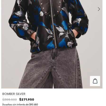
BOMBER SILVER
$388.500
$271.950
3
cuotas sin interés de
$90.650