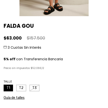
FALDA GOU
$63.000
$157.500
Precio sin impuestos
$52.066,12
TALLE
T1
T2
T3
Guía de talles