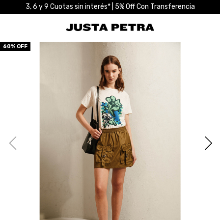
3, 6 y 9 Cuotas sin interés* | 5% Off Con Transferencia
60
% OFF