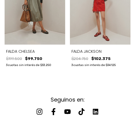
FALDA CHELSEA
FALDA JACKSON
$199.500
$99.750
$204.750
$102.375
3
cuotas sin interés de
$33.250
3
cuotas sin interés de
$34.125
Seguinos en: