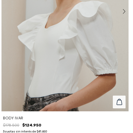
BODY IVAR
$178.500
$124.950
3
cuotas sin interés de
$41.650