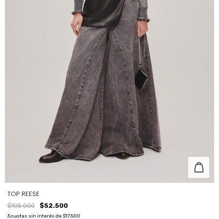
TOP REESE
$105.000
$52.500
3
cuotas sin interés de
$17.500