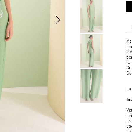
Mo
le
cie
pe
fo
Co
Car
La 
In
Va
ún
pr
us
tr