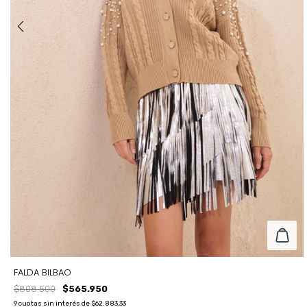
FALDA BILBAO
$808.500
$565.950
9
cuotas sin interés de
$62.883,33