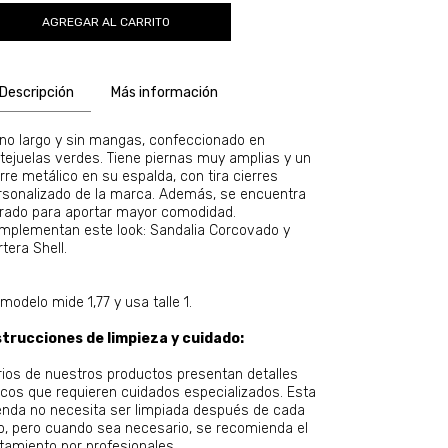
Descripción
Más información
no largo y sin mangas, confeccionado en
ntejuelas verdes. Tiene piernas muy amplias y un
rre metálico en su espalda, con tira cierres
rsonalizado de la marca. Además, se encuentra
rrado para aportar mayor comodidad.
mplementan este look: Sandalia Corcovado y
tera Shell.
modelo mide 1,77 y usa talle 1.
strucciones de limpieza y cuidado:
rios de nuestros productos presentan detalles
icos que requieren cuidados especializados. Esta
enda no necesita ser limpiada después de cada
o, pero cuando sea necesario, se recomienda el
atamiento por profesionales.