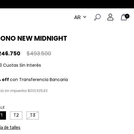
0
ONO NEW MIDNIGHT
246.750
$493.500
cio sin impuestos
$203.925,62
LLE
T1
T2
T3
a de talles