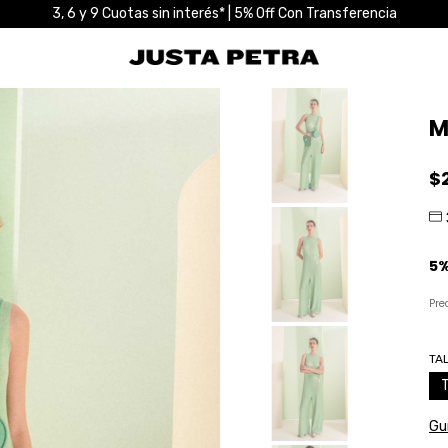
3, 6 y 9 Cuotas sin interés* | 5% Off Con Transferencia
M
$
Pre
TA
Guí