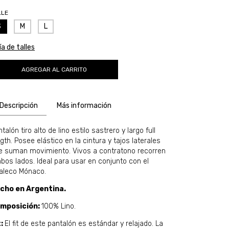
LLE
S
M
L
a de talles
Descripción
Más información
talón tiro alto de lino estilo sastrero y largo full
gth. Posee elástico en la cintura y tajos laterales
e suman movimiento. Vivos a contratono recorren
bos lados. Ideal para usar en conjunto con el
aleco Mónaco.
cho en Argentina.
mposición:
100% Lino.
t:
El fit de este pantalón es estándar y relajado. La