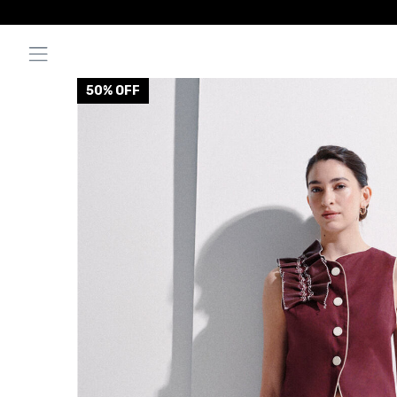
50
% OFF