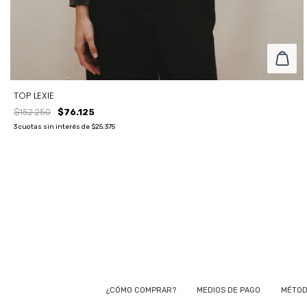
TOP LEXIE
$152.250
$76.125
3
cuotas sin interés de
$25.375
TALLE
T1
T2
T3
¿CÓMO COMPRAR?
MEDIOS DE PAGO
MÉTOD