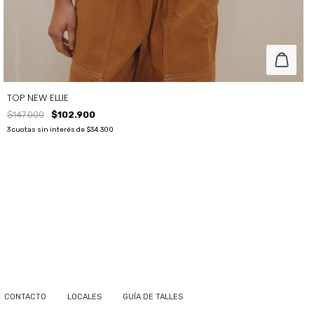
TOP NEW ELLIE
$147.000
$102.900
3
cuotas sin interés de
$34.300
TALLE
T2
T1
T3
CONTACTO
LOCALES
GUÍA DE TALLES