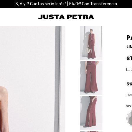
3, 6 y 9 Cuotas sin interés* | 5% Off Con Transferencia
P
LI
$
Pre
OPC