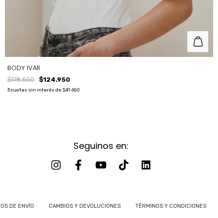
BODY IVAR
$178.500
$124.950
3
cuotas sin interés de
$41.650
Seguinos en:
TALLE
S
T2
T1
T3
OS DE ENVÍO
CAMBIOS Y DEVOLUCIONES
TÉRMINOS Y CONDICIONES