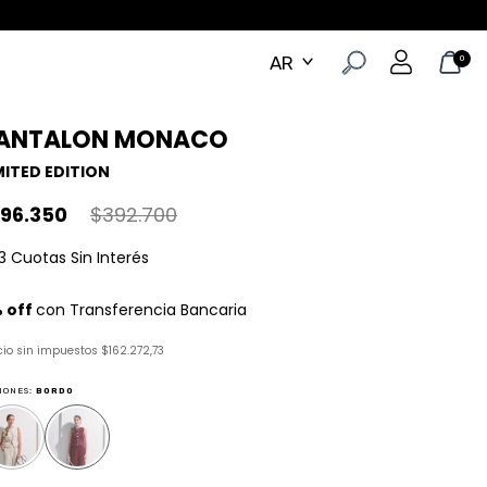
0
ANTALON MONACO
MITED EDITION
196.350
$392.700
cio sin impuestos
$162.272,73
IONES:
BORDO