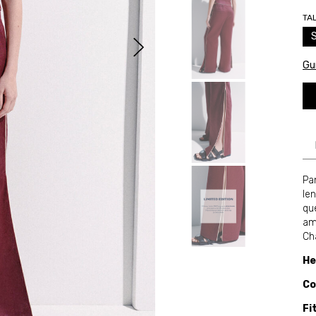
TA
Guí
Pan
len
qu
am
Ch
He
Co
Fi