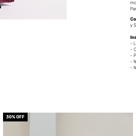
mo
Par
Co
y 
In
- 
- 
- 
- N
- 
30
% OFF