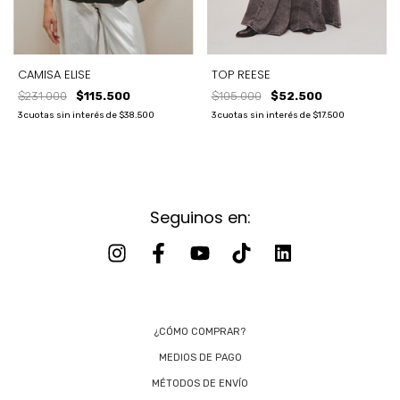
TOP REESE
CAMISA ELISE
$105.000
$52.500
$231.000
$115.500
3
cuotas sin interés de
$17.500
3
cuotas sin interés de
$38.500
Seguinos en:
¿CÓMO COMPRAR?
MEDIOS DE PAGO
MÉTODOS DE ENVÍO