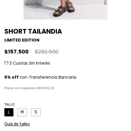
SHORT TAILANDIA
LIMITED EDITION
$157.500
$262.500
Precio sin impuestos
$130.165,29
TALLE
L
M
S
Guía de talles