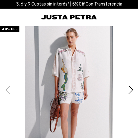
3, 6 y 9 Cuotas sin interés* | 5% Off Con Transferencia
40
% OFF