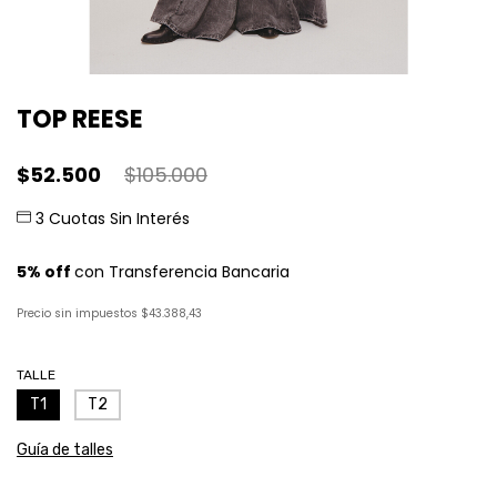
TOP REESE
$52.500
$105.000
Precio sin impuestos
$43.388,43
TALLE
T1
T2
Guía de talles