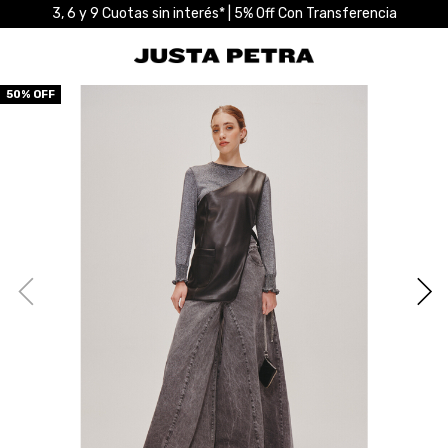
3, 6 y 9 Cuotas sin interés* | 5% Off Con Transferencia
50
% OFF