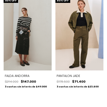
50
% OFF
60
% OFF
FALDA ANDORRA
PANTALON JADE
$294.000
$147.000
$178.500
$71.400
3
cuotas sin interés de
$49.000
3
cuotas sin interés de
$23.800