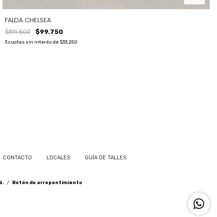
FALDA CHELSEA
$199.500
$99.750
3
cuotas sin interés de
$33.250
TALLE
T2
T1
T3
M
CONTACTO
LOCALES
GUÍA DE TALLES
á.
/
Botón de arrepentimiento