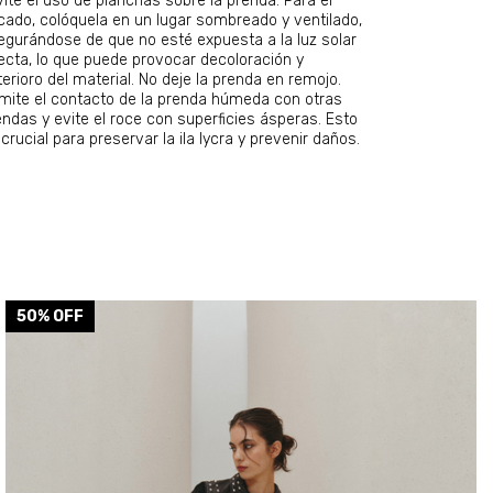
vite el uso de planchas sobre la prenda. Para el
cado, colóquela en un lugar sombreado y ventilado,
egurándose de que no esté expuesta a la luz solar
recta, lo que puede provocar decoloración y
erioro del material. No deje la prenda en remojo.
imite el contacto de la prenda húmeda con otras
endas y evite el roce con superficies ásperas. Esto
crucial para preservar la ila lycra y prevenir daños.
50
% OFF