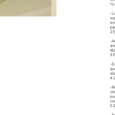
1.
-L
su
ev
pa
2.
-A
ar
fib
3.
-E
qu
ela
4.
-N
cl
pu
co
5.