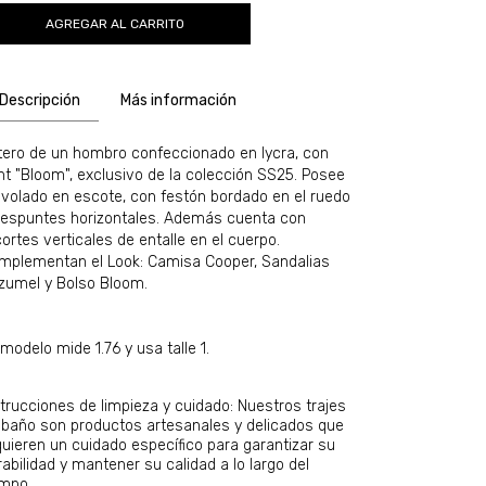
Descripción
Más información
tero de un hombro confeccionado en lycra, con
int "Bloom", exclusivo de la colección SS25. Posee
 volado en escote, con festón bordado en el ruedo
pespuntes horizontales. Además cuenta con
ortes verticales de entalle en el cuerpo.
mplementan el Look: Camisa Cooper, Sandalias
zumel y Bolso Bloom.
modelo mide 1.76 y usa talle 1.
strucciones de limpieza y cuidado: Nuestros trajes
 baño son productos artesanales y delicados que
quieren un cuidado específico para garantizar su
abilidad y mantener su calidad a lo largo del
empo.