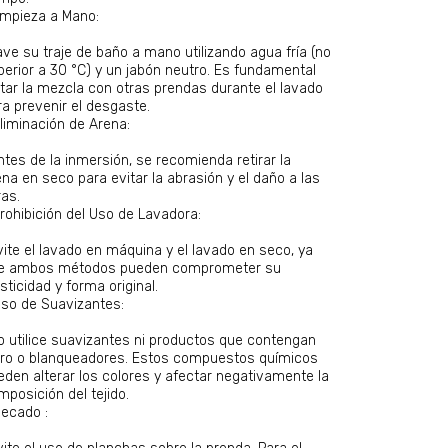
Limpieza a Mano:
ave su traje de baño a mano utilizando agua fría (no
perior a 30 °C) y un jabón neutro. Es fundamental
itar la mezcla con otras prendas durante el lavado
ra prevenir el desgaste.
Eliminación de Arena:
ntes de la inmersión, se recomienda retirar la
ena en seco para evitar la abrasión y el daño a las
ras.
Prohibición del Uso de Lavadora:
vite el lavado en máquina y el lavado en seco, ya
e ambos métodos pueden comprometer su
sticidad y forma original.
Uso de Suavizantes:
o utilice suavizantes ni productos que contengan
oro o blanqueadores. Estos compuestos químicos
eden alterar los colores y afectar negativamente la
mposición del tejido.
Secado :