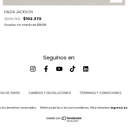
FALDA JACKSON
$204.750
$102.375
3
cuotas sin interés de
$34.125
Seguinos en:
TALLE
T1
T2
T3
OS DE ENVÍO
CAMBIOS Y DEVOLUCIONES
TÉRMINOS Y CONDICIONES
s los derechos reservados.
Defensa de las y los consumidores. Para reclamos
ingresá ac