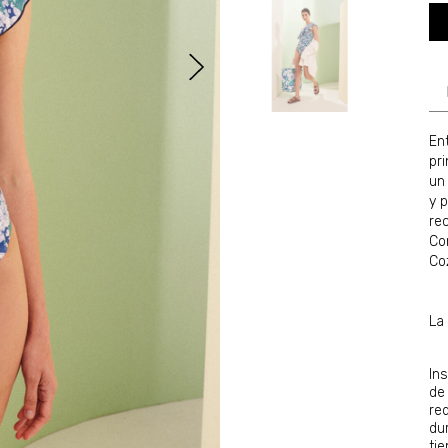
En
pr
un
y 
rec
Co
Co
La 
In
de
re
dur
ti