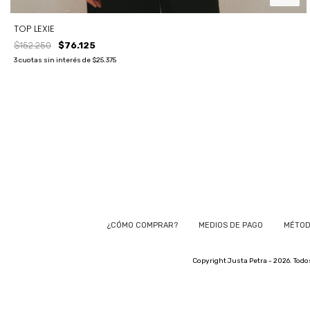
TOP LEXIE
$152.250
$76.125
3
cuotas sin interés de
$25.375
TALLE
T1
T2
T3
¿CÓMO COMPRAR?
MEDIOS DE PAGO
MÉTOD
Copyright Justa Petra - 2026. Todo