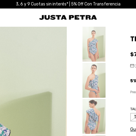
3, 6 y 9 Cuotas sin interés* | 5% Off Con Transferencia
T
$
Pre
TA
Guí