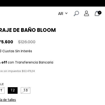
0
RAJE DE BAÑO BLOOM
75.600
$126.000
cio sin impuestos
$62.479,34
LLE
T1
T2
T3
a de talles