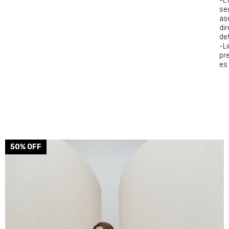
-E
se
as
di
det
-L
pr
es 
50
% OFF