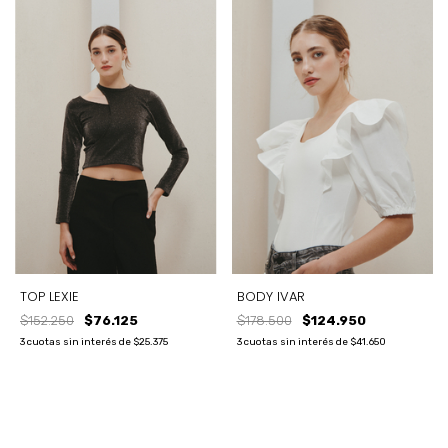
TOP LEXIE
BODY IVAR
$152.250
$76.125
$178.500
$124.950
3
cuotas sin interés de
$25.375
3
cuotas sin interés de
$41.650