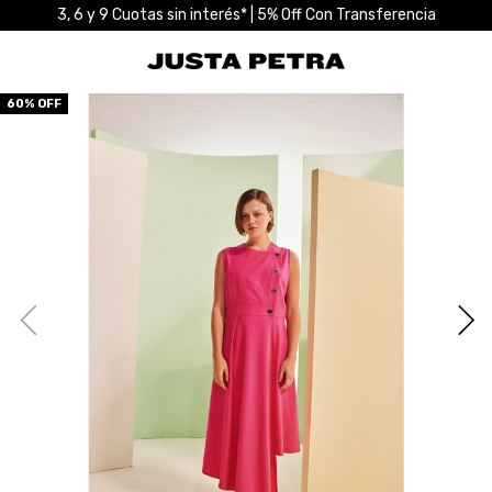
3, 6 y 9 Cuotas sin interés* | 5% Off Con Transferencia
60
% OFF