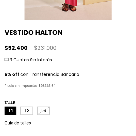
VESTIDO HALTON
$92.400
$231.000
Precio sin impuestos
$76.363,64
TALLE
T1
T2
T3
Guía de talles