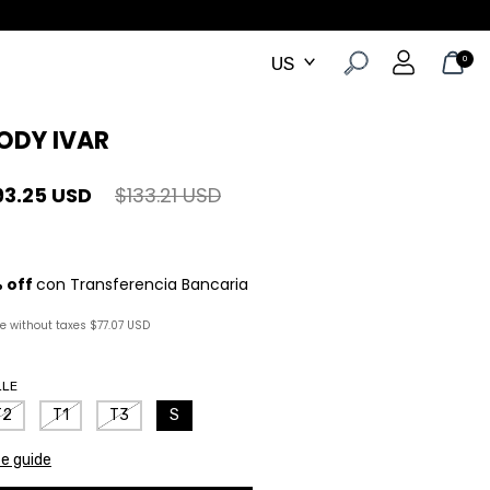
0
ODY IVAR
93.25 USD
$133.21 USD
ce without taxes
$77.07 USD
LLE
T2
T1
T3
S
ze guide