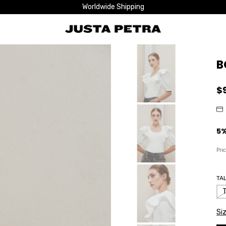
Worldwide Shipping
B
$
Pri
TA
Si