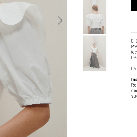
El
Pr
id
Ll
La 
In
Re
de
su