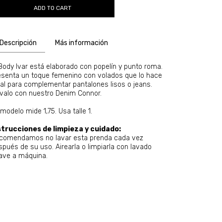
Descripción
Más información
 Body Ivar está elaborado con popelín y punto roma.
esenta un toque femenino con volados que lo hace
eal para complementar pantalones lisos o jeans.
evalo con nuestro Denim Connor.
modelo mide 1,75. Usa talle 1.
strucciones de limpieza y cuidado:
comendamos no lavar esta prenda cada vez
spués de su uso. Airearla o limpiarla con lavado
ave a máquina.