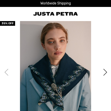
Worldwide Shipping
35
% OFF