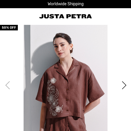
Worldwide Shipping
50
% OFF