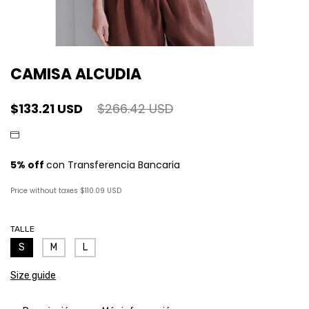
CAMISA ALCUDIA
$133.21 USD
$266.42 USD
Price without taxes
$110.09 USD
TALLE
S
M
L
Size guide