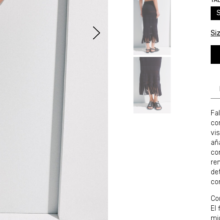
TA
Si
Fa
co
vi
añ
con
re
det
co
Co
El 
mid