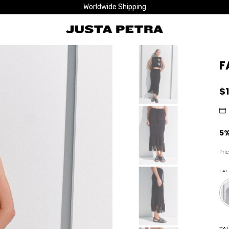
Worldwide Shipping
F
$
Pri
FAL