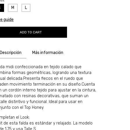
LLE
S
M
L
ze guide
Descripción
Más información
lda midi confeccionada en tejido calado que
mbina formas geométricas, logrando una textura
sual delicada.Presenta flecos en el ruedo que
aden movimiento terminación en su diseño.Cuenta
 un cordón interno tejido para ajustar en la cintura,
matado con resinas decorativas, que suman un
alle distintivo y funcional. Ideal para usar en
njunto con el Top Honey.
mpletan el Look:
fit de esta falda es estándar y relajado. La modelo
e 1,75 y usa Talle S.