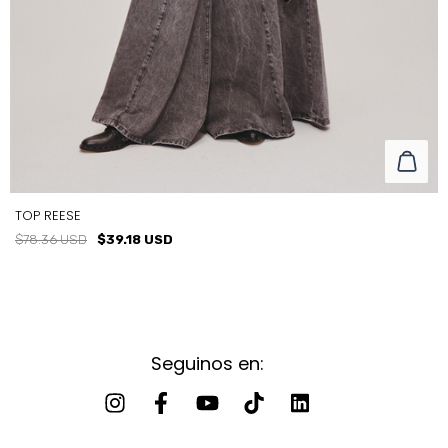
TOP REESE
$78.36 USD
$39.18 USD
Seguinos en:
TALLE
T1
T2