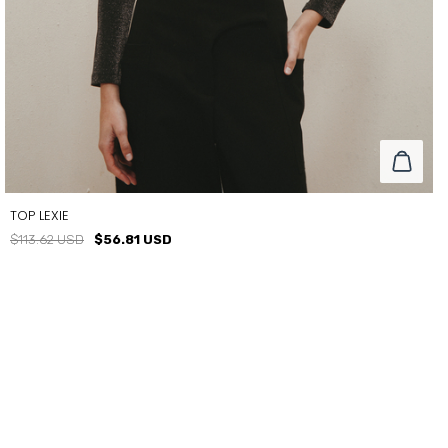
TOP LEXIE
$113.62 USD
$56.81 USD
TALLE
T1
T2
T3