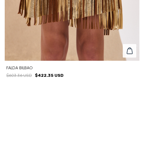
FALDA BILBAO
$603.36 USD
$422.35 USD
TALLE
T0
T1
T2
T3