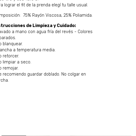
a lograr el fit de la prenda elegí tu talle usual.
mposición: 75% Rayón Viscosa, 25% Poliamida.
strucciones de Limpieza y Cuidado:
avado a mano con agua fría del revés - Colores
parados.
o blanquear.
lancha a temperatura media.
 retorcer.
o limpiar a seco.
o remojar.
e recomiendo guardar doblado. No colgar en
rcha.