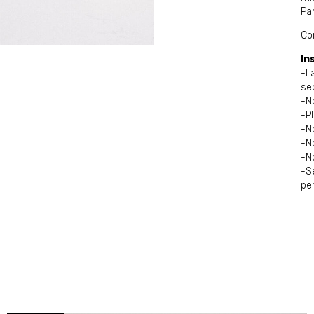
Par
Co
In
-L
se
-N
-P
-No
-N
-N
-S
pe