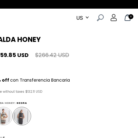
0
ALDA HONEY
159.85 USD
$266.42 USD
ce without taxes
$132.11 USD
DA HONEY:
NEGRA