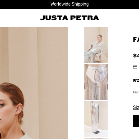
Worldwide Shipping
F
$
Pri
Si