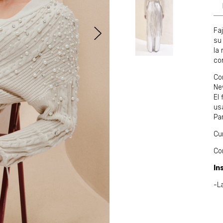
Fa
su 
la
co
Co
Ne
El 
usa
Par
Cu
Co
In
-L