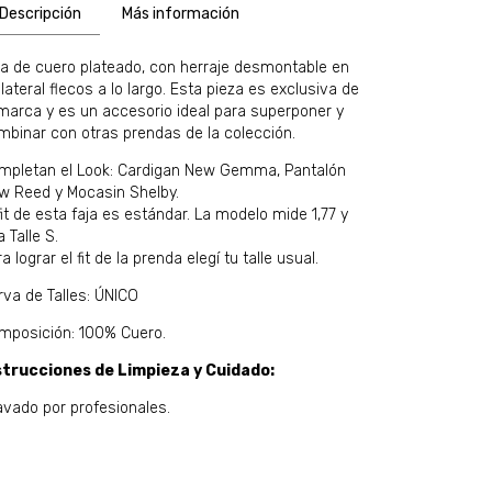
Descripción
Más información
ja de cuero plateado, con herraje desmontable en
lateral flecos a lo largo. Esta pieza es exclusiva de
 marca y es un accesorio ideal para superponer y
mbinar con otras prendas de la colección.
mpletan el Look: Cardigan New Gemma, Pantalón
w Reed y Mocasin Shelby.
fit de esta faja es estándar. La modelo mide 1,77 y
 Talle S.
a lograr el fit de la prenda elegí tu talle usual.
rva de Talles: ÚNICO
mposición: 100% Cuero.
strucciones de Limpieza y Cuidado:
avado por profesionales.