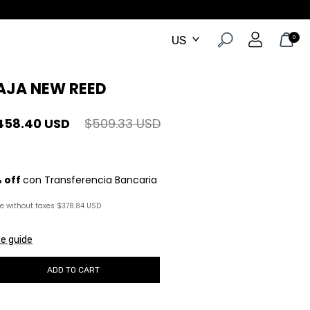
0
AJA NEW REED
458.40 USD
$509.33 USD
ce without taxes
$378.84 USD
ze guide