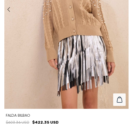
FALDA BILBAO
$603.36 USD
$422.35 USD