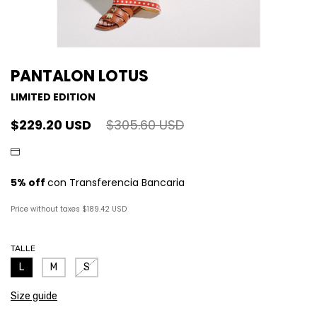
PANTALON LOTUS
LIMITED EDITION
$229.20 USD
$305.60 USD
Price without taxes
$189.42 USD
TALLE
L
M
S
Size guide