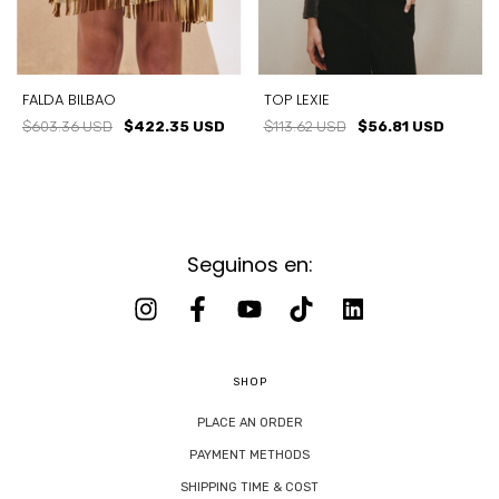
FALDA BILBAO
TOP LEXIE
$603.36 USD
$422.35 USD
$113.62 USD
$56.81 USD
Seguinos en:
SHOP
PLACE AN ORDER
PAYMENT METHODS
SHIPPING TIME & COST