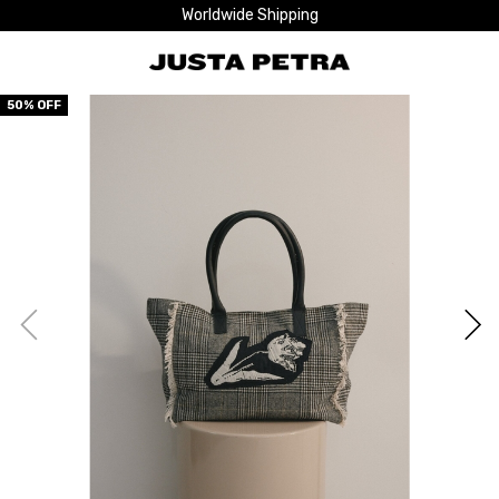
Worldwide Shipping
50
% OFF