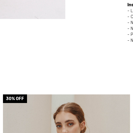
In
- 
- 
- N
- 
- 
- 
30
% OFF