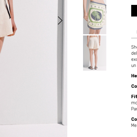
Sh
del
ex
un 
He
Co
Fit
mo
Par
Co
Me