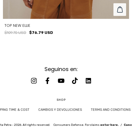
TOP NEW ELLIE
$109.70 USD
$76.79 USD
Seguinos en:
TALLE
T2
T1
T3
SHOP
PPING TIME & COST
CAMBIOS Y DEVOLUCIONES
TERMS AND CONDITIONS
a Petra - 2026. All rights reserved.
Consumers Defense. For claims
enter here.
/
Canc