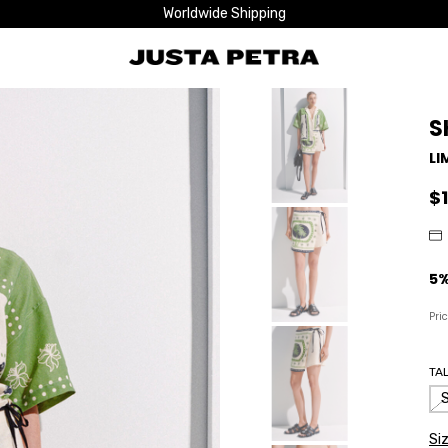
Worldwide Shipping
S
LI
$
Pri
TA
Si