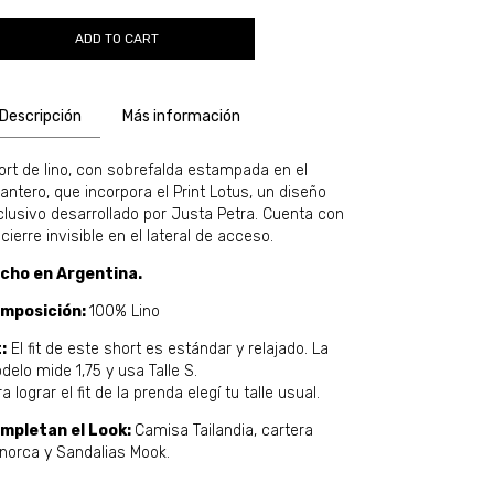
Descripción
Más información
ort de lino, con sobrefalda estampada en el
antero, que incorpora el Print Lotus, un diseño
clusivo desarrollado por Justa Petra. Cuenta con
cierre invisible en el lateral de acceso.
cho en Argentina.
mposición:
100% Lino
:
El fit de este short es estándar y relajado. La
delo mide 1,75 y usa Talle S.
a lograr el fit de la prenda elegí tu talle usual.
mpletan el Look:
Camisa Tailandia, cartera
norca y Sandalias Mook.