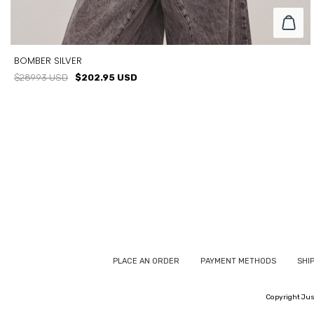
BOMBER SILVER
$289.93 USD
$202.95 USD
TALLE
T2
T1
T3
PLACE AN ORDER
PAYMENT METHODS
SHI
Copyright Just