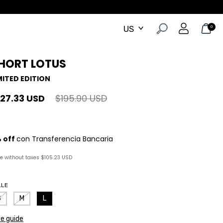
0
HORT LOTUS
MITED EDITION
127.33 USD
$195.90 USD
ce without taxes
$105.23 USD
LLE
S
M
L
ze guide