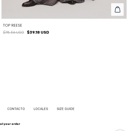
TOP REESE
$78.36 USD
$39.18 USD
TALLE
T1
T2
CONTACTO
LOCALES
SIZE GUIDE
el your order