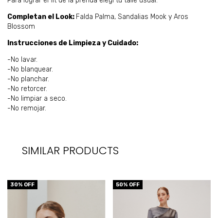
Para lograr el fit de la prenda elegí tu talle usual.
Completan el Look:
Falda Palma, Sandalias Mook y Aros
Blossom
Instrucciones de Limpieza y Cuidado:
-No lavar.
-No blanquear.
-No planchar.
-No retorcer.
-No limpiar a seco.
-No remojar.
SIMILAR PRODUCTS
30
% OFF
50
% OFF