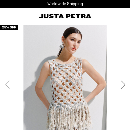
Worldwide Shipping
25
% OFF