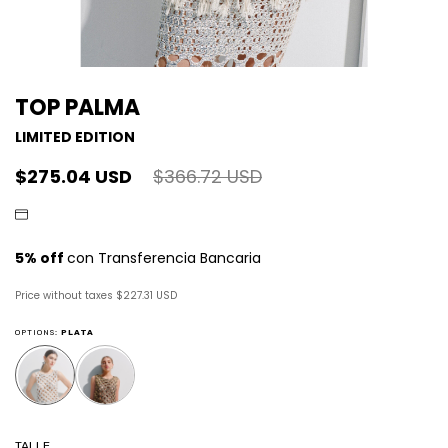
TOP PALMA
LIMITED EDITION
$275.04 USD
$366.72 USD
Price without taxes
$227.31 USD
OPTIONS:
PLATA
TALLE