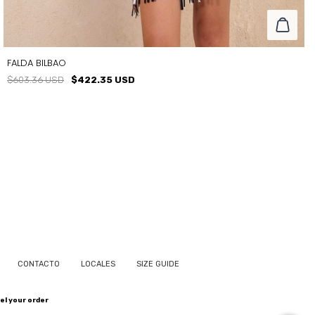
FALDA BILBAO
$603.36 USD
$422.35 USD
TALLE
T1
T0
T3
T2
CONTACTO
LOCALES
SIZE GUIDE
el your order