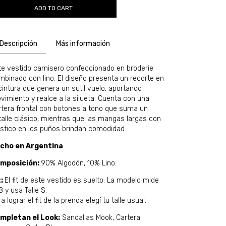
Descripción
Más información
te vestido camisero confeccionado en broderie
mbinado con lino. El diseño presenta un recorte en
 cintura que genera un sutil vuelo, aportando
vimiento y realce a la silueta. Cuenta con una
rtera frontal con botones a tono que suma un
talle clásico, mientras que las mangas largas con
ástico en los puños brindan comodidad.
cho en Argentina
mposición:
90% Algodón, 10% Lino.
t:
El fit de este vestido es suelto. La modelo mide
8 y usa Talle S.
a lograr el fit de la prenda elegí tu talle usual.
mpletan el Look:
Sandalias Mook, Cartera