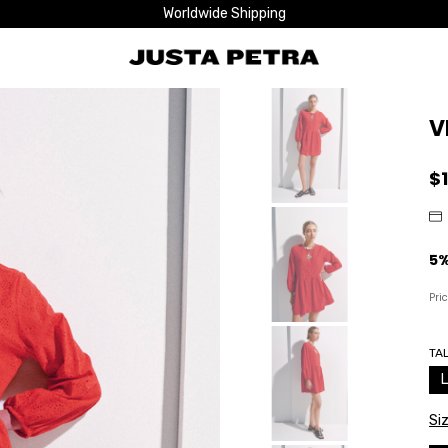
Worldwide Shipping
V
$
Pri
TA
L
Si