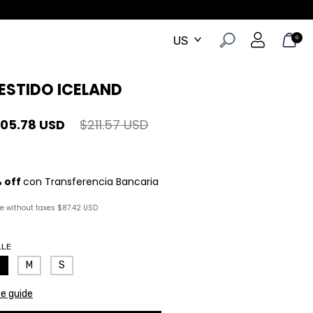
0
ESTIDO ICELAND
105.78 USD
$211.57 USD
ce without taxes
$87.42 USD
LLE
M
S
ze guide