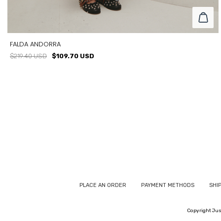
FALDA ANDORRA
$219.40 USD
$109.70 USD
TALLE
T1
T2
T3
PLACE AN ORDER
PAYMENT METHODS
SHI
Copyright Just