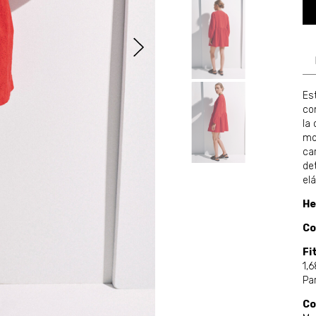
Es
co
la
mo
ca
de
el
He
Co
Fi
1,6
Par
Co