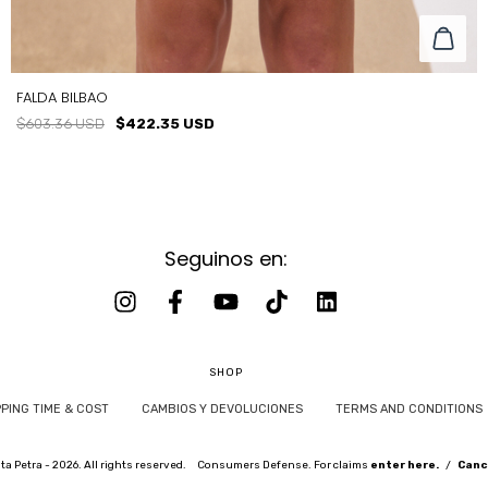
FALDA BILBAO
$603.36 USD
$422.35 USD
Seguinos en:
TALLE
T0
T1
T2
T3
SHOP
PPING TIME & COST
CAMBIOS Y DEVOLUCIONES
TERMS AND CONDITIONS
a Petra - 2026. All rights reserved.
Consumers Defense. For claims
enter here.
/
Canc