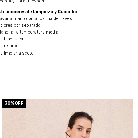
norca y Collar Blossom.
strucciones de Limpieza y Cuidado:
Lavar a mano con agua fría del revés.
Colores por separado.
Planchar a temperatura media.
No blanquear.
o retorcer.
o limpiar a seco.
30
% OFF