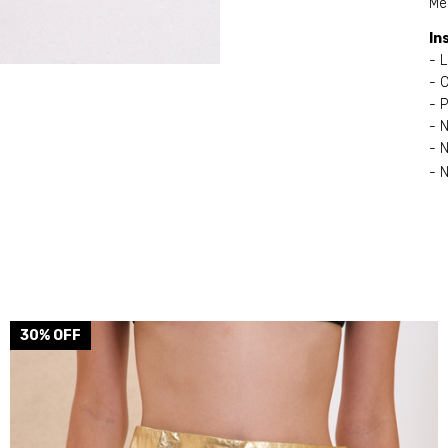
Me
In
- 
- 
- 
- 
- N
- N
30
% OFF