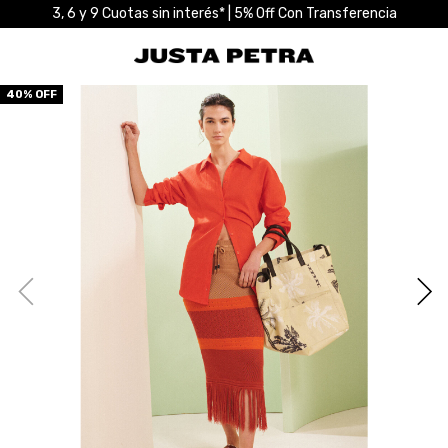
3, 6 y 9 Cuotas sin interés* | 5% Off Con Transferencia
40
% OFF