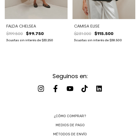
FALDA CHELSEA
CAMISA ELISE
$199.500
$99.750
$231.000
$115.500
3
cuotas sin interés de
$33.250
3
cuotas sin interés de
$38.500
Seguinos en:
¿CÓMO COMPRAR?
MEDIOS DE PAGO
MÉTODOS DE ENVÍO