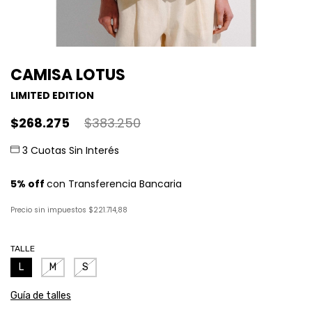
CAMISA LOTUS
LIMITED EDITION
$268.275
$383.250
Precio sin impuestos
$221.714,88
TALLE
L
M
S
Guía de talles