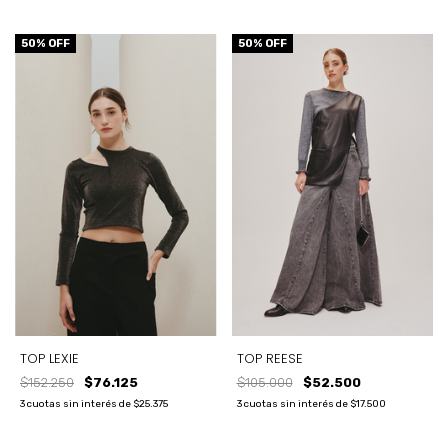
50
% OFF
50
% OFF
TOP REESE
TOP LEXIE
$105.000
$52.500
$152.250
$76.125
3
cuotas sin interés de
$17.500
3
cuotas sin interés de
$25.375