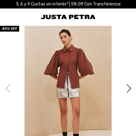
3, 6 y 9 Cuotas sin interés* | 5% Off Con Transferencia
40
% OFF