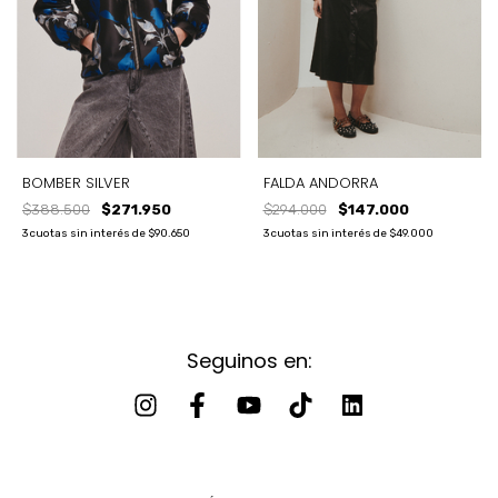
BOMBER SILVER
FALDA ANDORRA
$388.500
$271.950
$294.000
$147.000
3
cuotas sin interés de
$90.650
3
cuotas sin interés de
$49.000
Seguinos en: