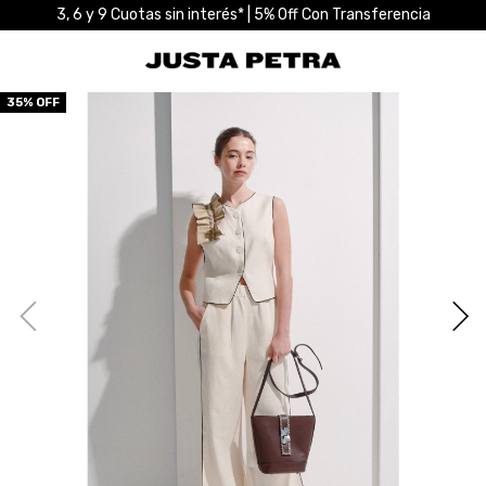
3, 6 y 9 Cuotas sin interés* | 5% Off Con Transferencia
35
% OFF