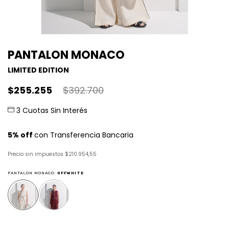
PANTALON MONACO
LIMITED EDITION
$255.255
$392.700
Precio sin impuestos
$210.954,55
PANTALON MONACO:
OFFWHITE