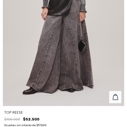
TOP REESE
$105.000
$52.500
3
cuotas sin interés de
$17.500