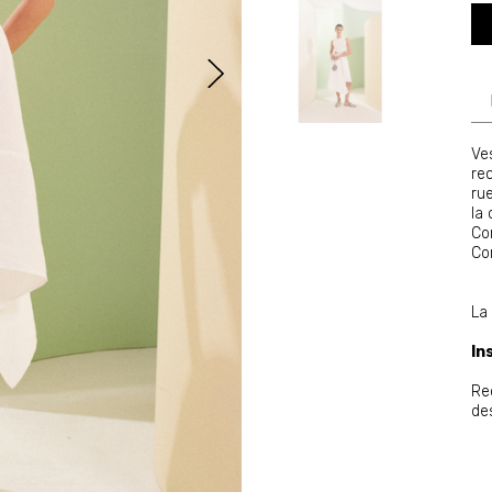
Ve
re
ru
la
Co
Co
La 
In
Re
de