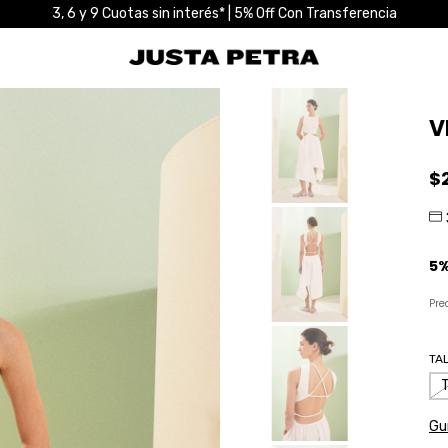
3, 6 y 9 Cuotas sin interés* | 5% Off Con Transferencia
V
$
Pre
TA
Guí