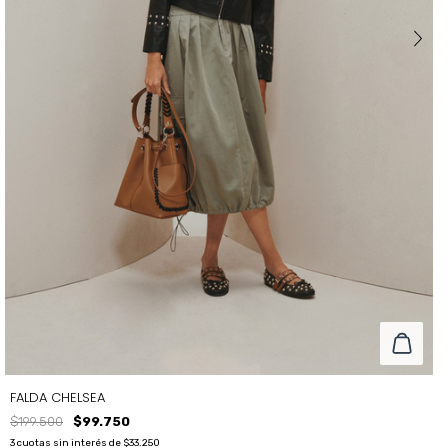
FALDA CHELSEA
$199.500
$99.750
3
cuotas sin interés de
$33.250