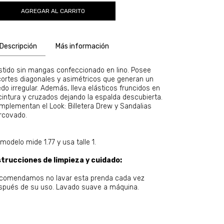
Descripción
Más información
stido sin mangas confeccionado en lino. Posee
cortes diagonales y asimétricos que generan un
edo irregular. Además, lleva elásticos fruncidos en
 cintura y cruzados dejando la espalda descubierta.
mplementan el Look: Billetera Drew y Sandalias
rcovado.
modelo mide 1.77 y usa talle 1.
strucciones de limpieza y cuidado:
comendamos no lavar esta prenda cada vez
spués de su uso. Lavado suave a máquina.