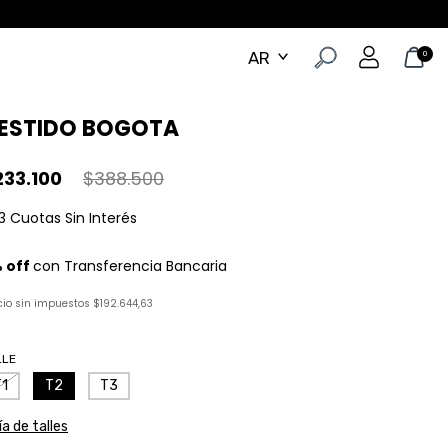
0
ESTIDO BOGOTA
233.100
$388.500
cio sin impuestos
$192.644,63
LLE
T1
T2
T3
a de talles