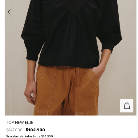
TOP NEW ELLIE
$147.000
$102.900
3
cuotas sin interés de
$34.300