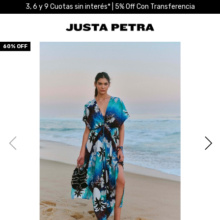
3, 6 y 9 Cuotas sin interés* | 5% Off Con Transferencia
60
% OFF