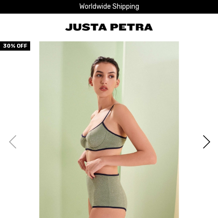
Worldwide Shipping
30
% OFF