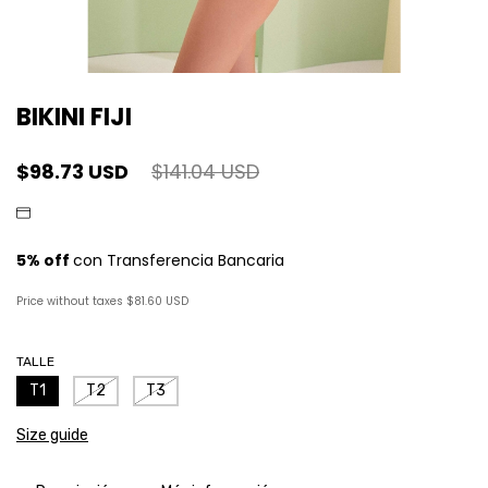
BIKINI FIJI
$98.73 USD
$141.04 USD
Price without taxes
$81.60 USD
TALLE
T1
T2
T3
Size guide