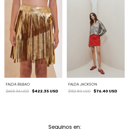
FALDA BILBAO
FALDA JACKSON
$603.36 USD
$422.35 USD
$152.80 USD
$76.40 USD
Seguinos en: