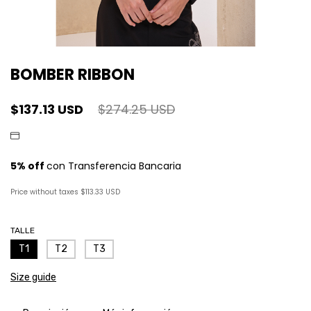
BOMBER RIBBON
$137.13 USD
$274.25 USD
Price without taxes
$113.33 USD
TALLE
T1
T2
T3
Size guide