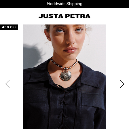
Worldwide Shipping
40
% OFF