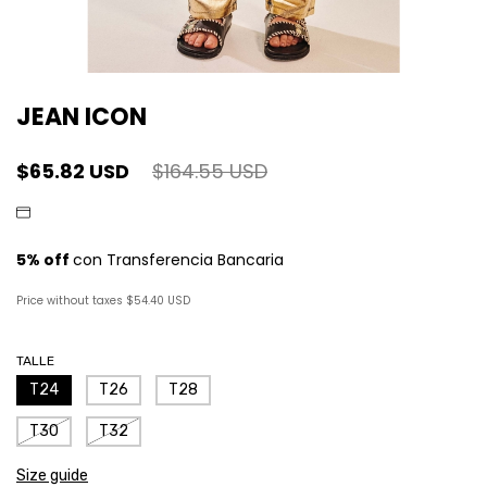
JEAN ICON
$65.82 USD
$164.55 USD
Price without taxes
$54.40 USD
TALLE
T24
T26
T28
T30
T32
Size guide