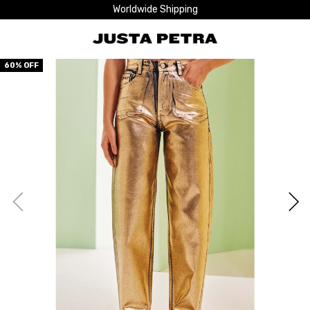
Worldwide Shipping
60
% OFF