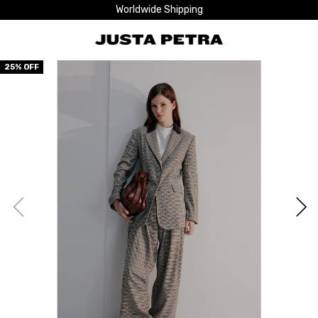
Worldwide Shipping
25
% OFF