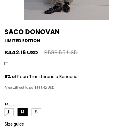
SACO DONOVAN
LIMITED EDITION
$442.16 USD
$589.55 USD
Price without taxes
$365.42 USD
TALLE
L
M
S
Size guide