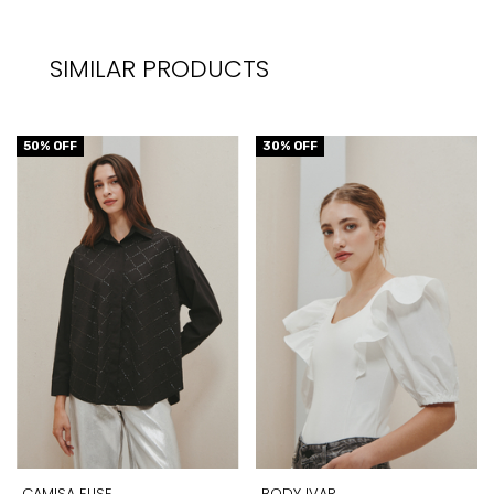
SIMILAR PRODUCTS
50
% OFF
30
% OFF
CAMISA ELISE
BODY IVAR