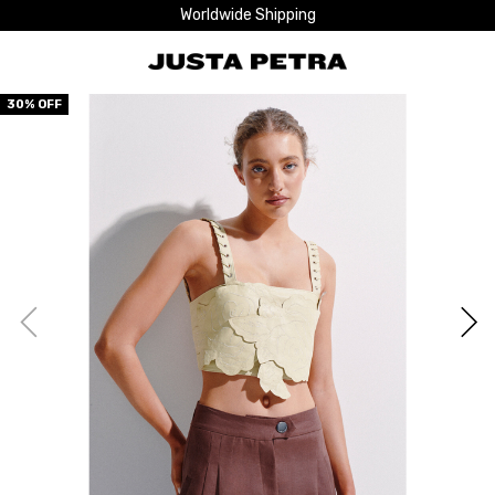
Worldwide Shipping
30
% OFF