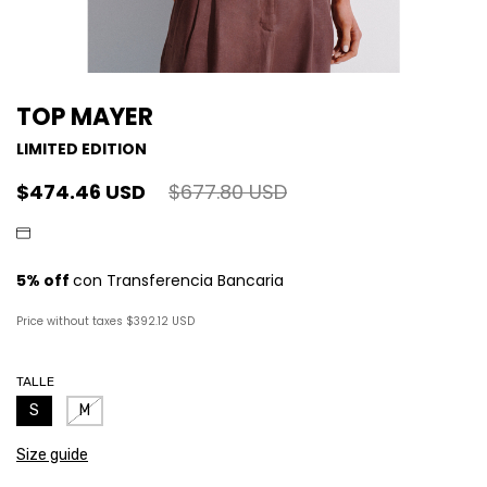
TOP MAYER
LIMITED EDITION
$474.46 USD
$677.80 USD
Price without taxes
$392.12 USD
TALLE
S
M
Size guide